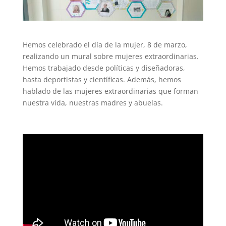
Hemos celebrado el día de la mujer, 8 de marzo,
realizando un mural sobre mujeres extraordinarias.
Hemos trabajado desde políticas y diseñadoras,
hasta deportistas y científicas. Además, hemos
hablado de las mujeres extraordinarias que forman
nuestra vida, nuestras madres y abuelas.